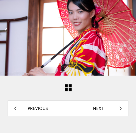


PREVIOUS
NEXT